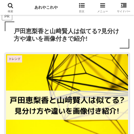
" />
あれやこれや
検索
目次
メニュー
サイドバー
PR
戸田恵梨香と山﨑賢人は似てる?見分け
方や違いを画像付きで紹介!
トレンド