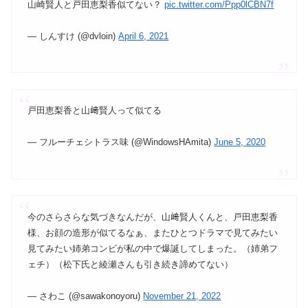
山崎賢人と戸田恵梨香似てない？
pic.twitter.com/Ppp0lCBN7f
— しんすけ (@dvloin)
April 6, 2021
戸田恵梨香と山﨑賢人って似てる
— フルーチェシトラス味 (@WindowsHAmita)
June 5, 2020
今のさらさらな気づきなんだが、山﨑賢人くんと、戸田恵梨香
様、お顔の造形が似てるなぁ、またひとつドラマで見てみたい
見てみたい姉弟コンビが私の中で爆誕してしまった。（姉弟フ
ェチ）（松下氏と綾瀬さんも引き続き諦めてない）
— さわこ (@sawakonoyoru)
November 21, 2022