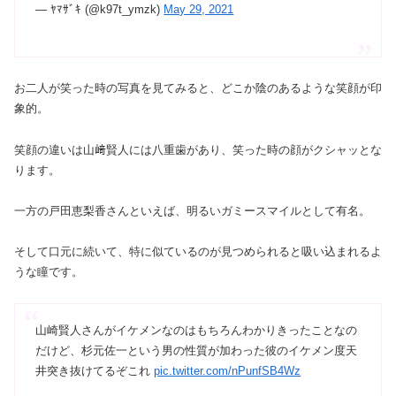
— ﾔﾏｻﾞｷ (@k97t_ymzk)
May 29, 2021
お二人が笑った時の写真を見てみると、どこか陰のあるような笑顔が印
象的。
笑顔の違いは山﨑賢人には八重歯があり、笑った時の顔がクシャッとな
ります。
一方の戸田恵梨香さんといえば、明るいガミースマイルとして有名。
そして口元に続いて、特に似ているのが見つめられると吸い込まれるよ
うな瞳です。
山崎賢人さんがイケメンなのはもちろんわかりきったことなの
だけど、杉元佐一という男の性質が加わった彼のイケメン度天
井突き抜けてるぞこれ
pic.twitter.com/nPunfSB4Wz