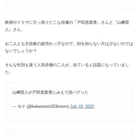
映画やドラマに引っ張りだこな俳優の『戸田恵梨香』さんと『山﨑賢
人』さん。
お二人とも主役級の超売れっ子なので、顔を知らない方は少ないのでは
ないでしょうか？
そんな性別も違う人気俳優の二人が、似ていると話題になっていまし
た。
山﨑賢人が戸田恵梨香にみえて頭バグった
— モケ (@kekemmm333mmm)
July 15, 2022