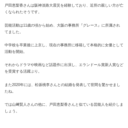
戸田恵梨香さんは阪神淡路大震災を経験しており、近所の親しい方が亡
くなられたそうです。
芸能活動は11歳の頃から始め、大阪の事務所『グレース』に所属され
てました。
中学校を卒業後に上京し、現在の事務所に移籍して本格的に女優として
活動を開始。
それからドラマや映画など話題作に出演し、エランドール賞新人賞など
を受賞する活躍ぶり。
また2020年には、松坂桃李さんとの結婚を発表して世間を驚かせまし
たね。
では山﨑賢人さんの他に、戸田恵梨香さんと似ている芸能人を紹介しま
しょう。