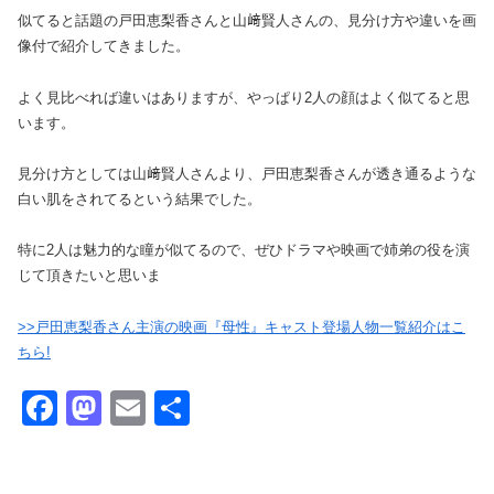
似てると話題の戸田恵梨香さんと山﨑賢人さんの、見分け方や違いを画
像付で紹介してきました。
よく見比べれば違いはありますが、やっぱり2人の顔はよく似てると思
います。
見分け方としては山﨑賢人さんより、戸田恵梨香さんが透き通るような
白い肌をされてるという結果でした。
特に2人は魅力的な瞳が似てるので、ぜひドラマや映画で姉弟の役を演
じて頂きたいと思いま
>>戸田恵梨香さん主演の映画『母性』キャスト登場人物一覧紹介はこ
ちら!
F
M
E
共
a
a
m
有
c
st
ail