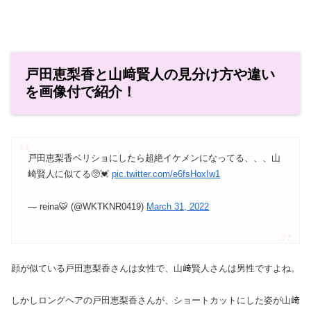
戸田恵梨香と山﨑賢人の見分け方や違い
を画像付で紹介！
戸田恵梨香ベリショにしたら超絶イケメンになってる、、、山
崎賢人に似てる🥺💓
pic.twitter.com/e6fsHoxIw1
— reina🐯 (@WKTKNR0419)
March 31, 2022
顔が似ている戸田恵梨香さんは女性で、山﨑賢人さんは男性ですよね。
しかしロングヘアの戸田恵梨香さんが、ショートカットにした姿が山﨑