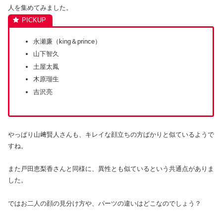
人を集めてみました。
永瀬廉（king＆prince）
山下智久
土屋太鳳
木原瑠生
吉沢亮
やっぱり山﨑賢人さんも、キレイな顔立ちの方ばかりと似ているようで
すね。
また戸田恵梨香さんと同様に、異性とも似ているという共通点がありま
した。
ではお二人の顔の見分け方や、パーツの違いはどこなのでしょう？