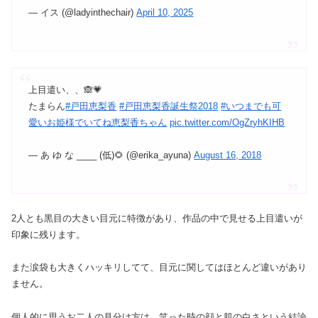
— イス (@ladyinthechair)
April 10, 2025
上目遣い、、🙈💗
たまらん
#戸田恵梨香
#戸田恵梨香誕生祭2018
#いつまでも可
愛いお姫様でいてね恵梨香ちゃん
pic.twitter.com/OgZryhKIHB
— あ ゆ な ____ (低)🌻 (@erika_ayuna)
August 16, 2018
2人とも黒目の大きい目元に特徴があり、作品の中で見せる上目遣いが
印象に残ります。
また涙袋も大きくハッキリしてて、目元に関してはほとんど違いがあり
ません。
個人的に思うお二人の見分け方は、笑った時の顔と肌の白さという結論