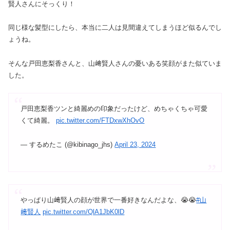
賢人さんにそっくり！
同じ様な髪型にしたら、本当に二人は見間違えてしまうほど似るんでし
ょうね。
そんな戸田恵梨香さんと、山﨑賢人さんの憂いある笑顔がまた似ていま
した。
戸田恵梨香ツンと綺麗めの印象だったけど、めちゃくちゃ可愛
くて綺麗。
pic.twitter.com/FTDxwXhOvO
— するめたこ (@kibinago_jhs)
April 23, 2024
やっぱり山﨑賢人の顔が世界で一番好きなんだよな、😭😭
#山
﨑賢人
pic.twitter.com/QlA1JbK0lD