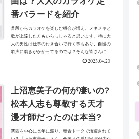
曲は？大人のカラオケ定
番バラードを紹介
普段からカラオケを楽しむ機会が増え、メキメキと
歌が上達した方もいらっしゃると思います。特に大
人の男性は仕事の付き合いで行く事もあり、自慢の
歌声に磨きがかかってるのでは？そんな皆さんに
は、自信を持って歌える持ち曲の１つや２つあるの
2023.04.20
ではないでし...
上沼恵美子の何が凄いの?
松本人志も尊敬する天才
漫才師だったのは本当?
関西を中心に長年に渡り、毒舌トークで活躍されて
いる『上沼恵美子』さん。全国区の番組出演が少な