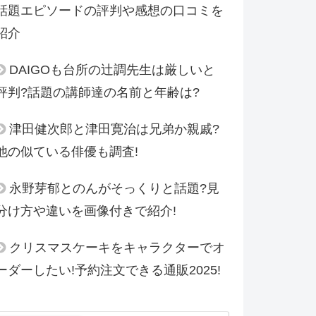
話題エピソードの評判や感想の口コミを
紹介
DAIGOも台所の辻調先生は厳しいと
評判?話題の講師達の名前と年齢は?
津田健次郎と津田寛治は兄弟か親戚?
他の似ている俳優も調査!
永野芽郁とのんがそっくりと話題?見
分け方や違いを画像付きで紹介!
クリスマスケーキをキャラクターでオ
ーダーしたい!予約注文できる通販2025!