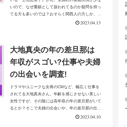
いので、なぜ重鎮として扱われてるのか疑問を持っ
てる方も多いのでは？おそらく関西人の方しか、何
がそんなに凄いのか知らないのかもしれませんね。
2023.04.13
そこで上沼...
大地真央の年の差旦那は
年収がスゴい?仕事や夫婦
の出会いを調査!
ドラマやユニークな女将のCMなど、幅広く仕事を
されてる大地真央さん。年齢を感じさせない美しい
女性ですが、その陰には高年収の年の差旦那がいて
るとか？そこで夫婦の出会いや、年の差旦那の仕事
や年収がスゴいという噂を調査！大地真央さんとの
2023.04.10
出会いから...