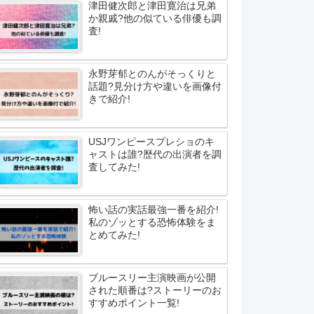
津田健次郎と津田寛治は兄弟
か親戚?他の似ている俳優も調
査!
永野芽郁とのんがそっくりと
話題?見分け方や違いを画像付
きで紹介!
USJワンピースプレショのキ
ャストは誰?歴代の出演者を調
査してみた!
怖い話の実話最強一番を紹介!
私のゾッとする恐怖体験をま
とめてみた!
ブルースリー主演映画が公開
された順番は?ストーリーのお
すすめポイント一覧!