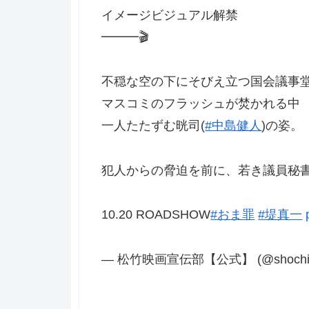
イメージビジュアル解禁
━━━🎬
不穏な空の下にそびえ立つ国会議事
マスコミのフラッシュが焚かれる中
一人たたずむ晄司(
#中島健人
)の姿。
犯人からの脅迫を前に、若き議員秘
10.20 ROADSHOW
#おま罪
#堤真一
— 松竹映画宣伝部【公式】 (@shochik