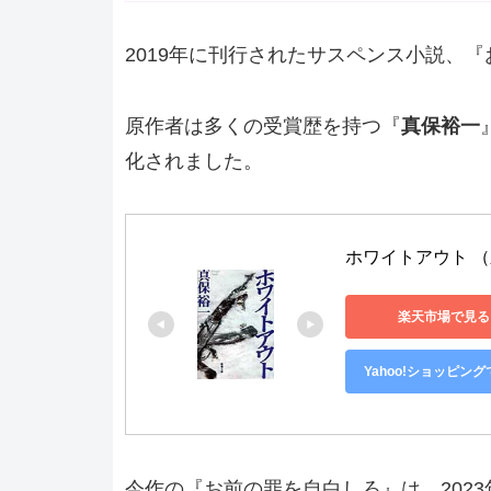
2019年に刊行されたサスペンス小説、
原作者は多くの受賞歴を持つ『
真保裕一
化されました。
ホワイトアウト （新
楽天市場で見る
Yahoo!ショッピン
今作の『お前の罪を自白しろ』は、2023