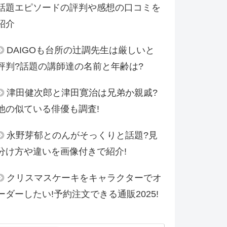
話題エピソードの評判や感想の口コミを
紹介
DAIGOも台所の辻調先生は厳しいと
評判?話題の講師達の名前と年齢は?
津田健次郎と津田寛治は兄弟か親戚?
他の似ている俳優も調査!
永野芽郁とのんがそっくりと話題?見
分け方や違いを画像付きで紹介!
クリスマスケーキをキャラクターでオ
ーダーしたい!予約注文できる通販2025!