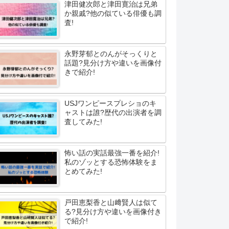
津田健次郎と津田寛治は兄弟
か親戚?他の似ている俳優も調
査!
永野芽郁とのんがそっくりと
話題?見分け方や違いを画像付
きで紹介!
USJワンピースプレショのキ
ャストは誰?歴代の出演者を調
査してみた!
怖い話の実話最強一番を紹介!
私のゾッとする恐怖体験をま
とめてみた!
戸田恵梨香と山﨑賢人は似て
る?見分け方や違いを画像付き
で紹介!