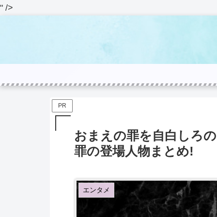
" />
PR
おまえの罪を自白しろの
罪の登場人物まとめ!
エンタメ